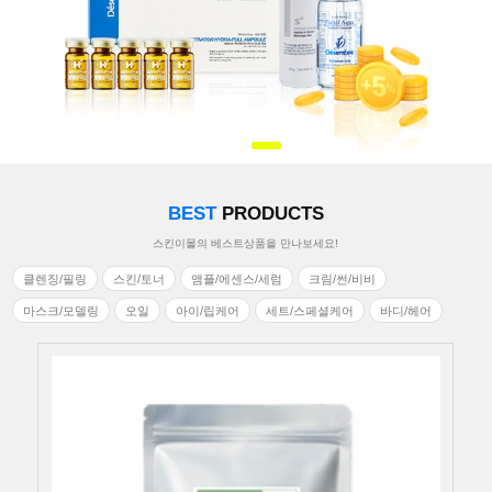
BEST
PRODUCTS
스킨이몰의 베스트상품을 만나보세요!
클렌징/필링
스킨/토너
앰플/에센스/세럼
크림/썬/비비
마스크/모델링
오일
아이/립케어
세트/스페셜케어
바디/헤어